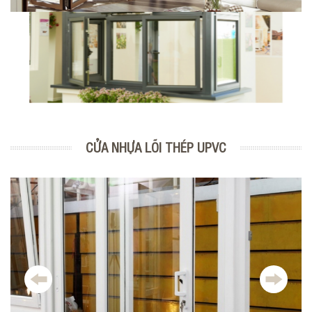
CỬA NHỰA LÕI THÉP UPVC