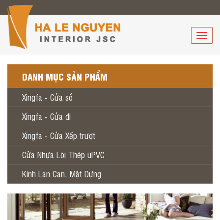
Toggle
naviga
DANH MỤC SẢN PHẨM
Xingfa - Cửa sổ
Xingfa - Cửa đi
Xingfa - Cửa Xếp trượt
Cửa Nhựa Lõi Thép uPVC
Kính Lan Can, Mặt Dựng