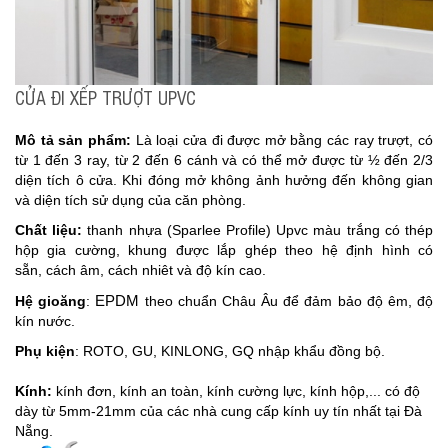
CỬA ĐI XẾP TRƯỢT UPVC
Mô tả sản phẩm:
Là loại cửa đi được mở bằng các ray trượt, có
từ 1 đến 3 ray, từ 2 đến 6 cánh và có thể mở được từ ½ đến 2/3
diện tích ô cửa. Khi đóng mở không ảnh hưởng đến không gian
và diện tích sử dụng của căn phòng.
Chất liệu:
thanh
nhựa (Sparlee Profile) Upvc màu trắng có thép
hộp gia cường, khung được lắp ghép theo hệ định hình có
sẵn, cách âm, cách nhiêt và độ kín cao.
EPDM
Hệ gioăng
:
theo chuẩn Châu Âu để đảm bảo độ êm, độ
kín nước.
Phụ kiện
: ROTO, GU, KINLONG, GQ nhập khẩu đồng bộ.
Kính:
kính đơn, kính an toàn, kính cường lực, kính hộp,... có độ
dày từ 5mm-21mm của các nhà cung cấp kính uy tín nhất tại Đà
Nẵng.